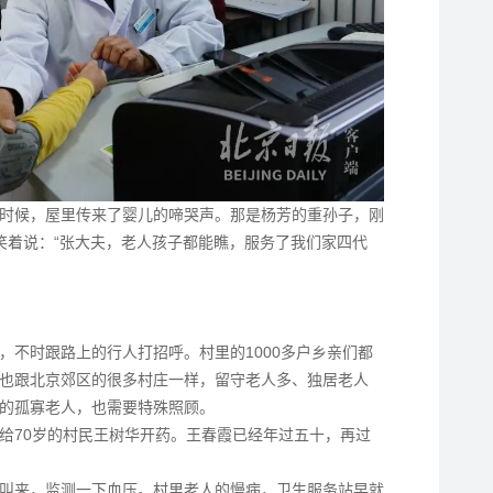
时候，屋里传来了婴儿的啼哭声。那是杨芳的重孙子，刚
笑着说：“张大夫，老人孩子都能瞧，服务了我们家四代
，不时跟路上的行人打招呼。村里的1000多户乡亲们都
也跟北京郊区的很多村庄一样，留守老人多、独居老人
的孤寡老人，也需要特殊照顾。
给70岁的村民王树华开药。王春霞已经年过五十，再过
叫来，监测一下血压。村里老人的慢病，卫生服务站早就