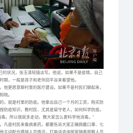
自己的状况，张玉清轻描淡写。他说，如果不是疫情，自己
时期，一般是孩子和老伴回平谷来看望他。
，他更愿意聊村里的医疗建设。如果不是村民们聊起来，
知晓。
的，就是村里的防疫。他拿出自己一个月的工资，购买防
授防疫知识，教村民、尤其是留守老人，如何科学防疫。
消毒。所以我就多走动，教大家怎么更科学地消毒。”
，凡是村民来看病拿药，都要告诉大家正确佩戴口罩、七
他主动配合摸排人员情况，打电话咨询居家隔离观察人员