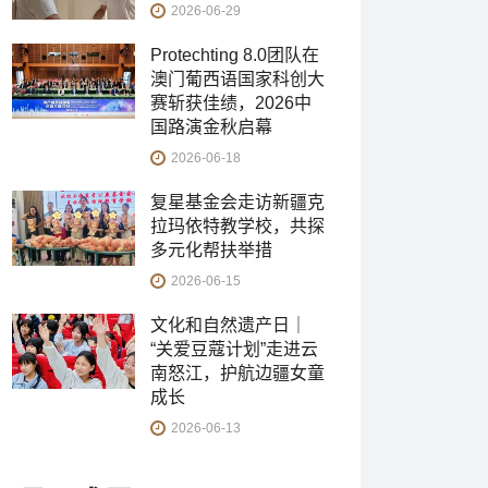
2026-06-29
Protechting 8.0团队在
澳门葡西语国家科创大
赛斩获佳绩，2026中
国路演金秋启幕
2026-06-18
复星基金会走访新疆克
拉玛依特教学校，共探
多元化帮扶举措
2026-06-15
文化和自然遗产日｜
“关爱豆蔻计划”走进云
南怒江，护航边疆女童
成长
2026-06-13