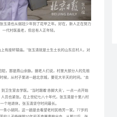
张玉清也从弱冠少年到了花甲之年。好在，新人正在努力
生，一代村医虽老，但总有人正年轻。
山上有座轩辕庙。”张玉清就是土生土长的山东庄村人，对
皑皑，那是燕山余脉。据老人们说，村里大部分人的先祖
时候，从村子里进一趟北京城，要花大半天的时间。“去
，到卫生室去学医。“当时跟着‘赤脚大夫’，一点一点开始
，人员也紧张。在上世纪七八十年代，张玉清是十里八村
接一个地退休，张玉清坚守时间最长。
一条小胡同，这一趟是去看望老村民杨芳一家。77岁的
芳的儿子杨继明10年前不幸罹患脑出血，从那以后，张