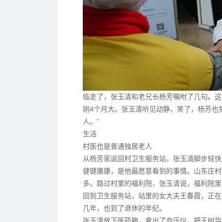
临走了，张玉清和老兄长杨芳嘱咐了几句。这
刚4个月大。张玉清听见动静，笑了，杨芳也
人。”
生活
村医也是普通独居老人
从杨芳家返回村卫生服务站，张玉清脚步轻快
健健康康，是他最愿意看到的事情。山东庄村
多。路过村里的福利院，张玉清说，福利院里
回到卫生服务站，站里的女大夫王春霞，正在
几年，也到了退休的年纪。
张玉清放下医药箱，拿出了血压仪，把王树华