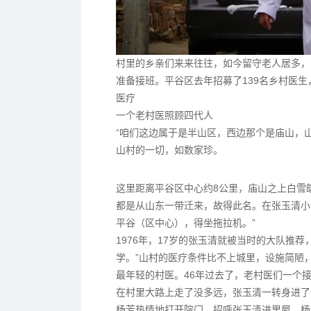
村里的乡亲们来来往往，如今留守老人居多，
准备接班。平谷区去年招募了139名乡村医
医疗
一个老村医照顾四代人
“咱们这边属于是半山区，西边那个是庙山，
山村的一切，如数家珍。
这里距离平谷区中心约8公里，庙山之上白雪
都是从山东一带迁来，故得此名。在张玉清小
平谷（区中心），得坐拖拉机。”
1976年，17岁的张玉清就被当时的大队推荐
学。”山村的医疗条件比不上城里，设施简陋
最年轻的村医。46年过去了，老村医们一个
在村里大路上走了没多远，张玉清一转身进了
杨芳热情地打开院门，招呼张玉清进里屋。杨