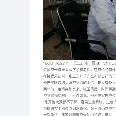
“我总的来说还行，反正还能干得动。”对于
会抽空去城里看看孩子和老伴。在疫情的特殊
在接受采访时，张玉清几乎完全不提自己的事
他自掏腰包购买防疫物资的事情，也没有外人
两年前，疫情突如其来，张玉清第一时间想到
疫物资捐给村民。不仅如此，他还挨家挨户传
“刚开始大家都不了解，容易过度紧张、过度
疫情防控平稳过渡到常态化，张玉清仍然坚持
步洗手法、居家消毒等日常防护知识。另外，