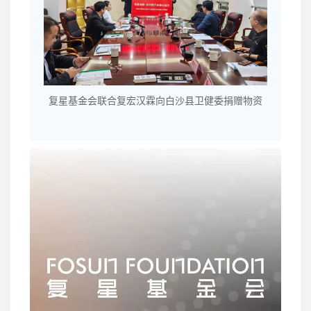
复星基金会联合复宏汉霖向白沙县卫健委捐赠物资