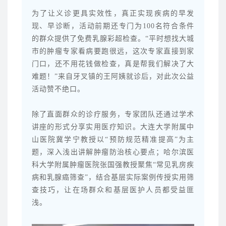
为了让义诊更具实效性，真正实现疾病的早发
现、早诊断，活动前期还专门为100名符合条件
的群众提供了免费乳腺彩超检查。“平时想找大城
市的肿瘤专家看病要跑很远，这次专家直接到家
门口，还不用花钱做检查，真是帮我们解决了大
难题！”来自牙叉镇的王阿姨就诊后，对此次公益
活动赞不绝口。
除了直面群众的诊疗服务，专家团队还通过学术
讲座的形式分享实用医疗知识。大连大学附属中
山医院冀学宁教授以“预防规范精准提高”为主
题，深入浅出讲解肿瘤防治核心要点；哈尔滨医
科大学附属肿瘤医院张国强教授聚焦“常见乳房疾
病和乳腺癌筛查”，结合基层实际案例传授实用筛
查技巧，让在场群众和基层医护人员都受益匪
浅。