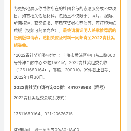
为更好地展示你或你所在的社团参与的志愿服务或公益项
目，如有相关佐证材料，包括且不仅限于：照片、视频、
新闻报道、获奖证书、历届获奖者推荐信等，可打印为纸
质版（视频可刻录光盘）。
最终请将证明人盖章推荐后的
纸质版申请表，随相关佐证材料一同邮寄至2022青社奖
组委会。
*2022青社奖组委会地址：上海市黄浦区中山东二路600
号外滩金融中心S2幢1501室，2022青社奖组委会收
（13611680164），邮编：200010。寄件截止日期：
2022年1月30日。
2022青社奖申请咨询QQ群：441079998（群号）
2022青社奖组委会联系方式：
13611680164、
021-20676715
咨询时间：
周一至周五09:30-18:00