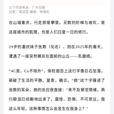
以下内容来自：广州日报
记者：周洁莹 编辑：林霞虹
在山城重庆，行走即是攀登。无数的阶梯与坡坎，是
这座城市的肌理，也是人们日复一日的修行。
29岁的重庆妹子张数（化名），则在2025年的春天，
遭遇了一座突然横亘在面前的山丘——乳腺癌。
“4C类，Ca不除外”，体检报告上这行字像巨石坠落，
砸破了生活的平静。复查，确诊。“癌”这个字撞进了
张数的耳朵，她的反应很直接：“来不及察觉情绪，两
行眼泪已经唰地出来了。震惊、恐惧、不可思议。我
这么年轻，这种事情怎么会发生在我身上？”