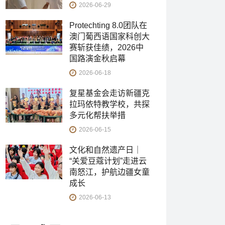
2026-06-29
Protechting 8.0团队在
澳门葡西语国家科创大
赛斩获佳绩，2026中
国路演金秋启幕
2026-06-18
复星基金会走访新疆克
拉玛依特教学校，共探
多元化帮扶举措
2026-06-15
文化和自然遗产日｜
“关爱豆蔻计划”走进云
南怒江，护航边疆女童
成长
2026-06-13