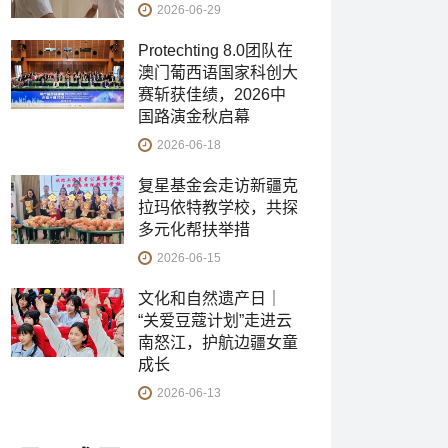
2026-06-29
Protechting 8.0团队在
澳门葡西语国家科创大
赛斩获佳绩，2026中
国路演金秋启幕
2026-06-18
复星基金会走访新疆克
拉玛依特教学校，共探
多元化帮扶举措
2026-06-15
文化和自然遗产日｜
“关爱豆蔻计划”走进云
南怒江，护航边疆女童
成长
2026-06-13