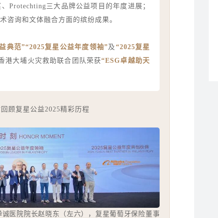
rotechting三大品牌公益项目的年度进展；
术咨询和文体融合方面的缤纷成果。
益典范”“2025复星公益年度领袖”
及
“
2025复星
香港大埔火灾救助联合团队荣获
“ESG卓越助天
你回顾复星公益2025精彩历程
禅诚医院院长赵晓东（左六），复星葡萄牙保险董事