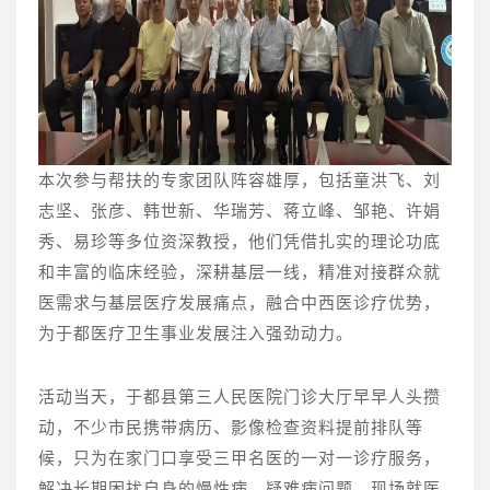
本次参与帮扶的专家团队阵容雄厚，包括童洪飞、刘
志坚、张彦、韩世新、华瑞芳、蒋立峰、邹艳、许娟
秀、易珍等多位资深教授，他们凭借扎实的理论功底
和丰富的临床经验，深耕基层一线，精准对接群众就
医需求与基层医疗发展痛点，融合中西医诊疗优势，
为于都医疗卫生事业发展注入强劲动力。
活动当天，于都县第三人民医院门诊大厅早早人头攒
动，不少市民携带病历、影像检查资料提前排队等
候，只为在家门口享受三甲名医的一对一诊疗服务，
解决长期困扰自身的慢性病、疑难病问题，现场就医