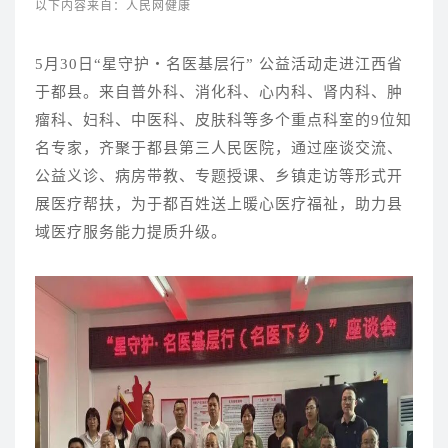
以下内容来自：人民网健康
5月30日“星守护・名医基层行” 公益活动走进江西省
于都县。来自普外科、消化科、心内科、肾内科、肿
瘤科、妇科、中医科、皮肤科等多个重点科室的9位知
名专家，齐聚于都县第三人民医院，通过座谈交流、
公益义诊、病房带教、专题授课、乡镇走访等形式开
展医疗帮扶，为于都百姓送上暖心医疗福祉，助力县
域医疗服务能力提质升级。