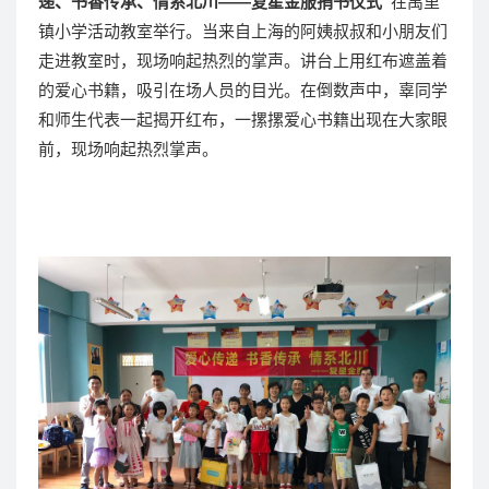
递、书香传承、情系北川——复星金服捐书仪式”
在禹里
镇小学活动教室举行。当来自上海的阿姨叔叔和小朋友们
走进教室时，现场响起热烈的掌声。讲台上用红布遮盖着
的爱心书籍，吸引在场人员的目光。在倒数声中，辜同学
和师生代表一起揭开红布，一摞摞爱心书籍出现在大家眼
前，现场响起热烈掌声。