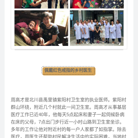
佩戴红色戒指的乡村医生
周高才是北川县禹里镇紫阳村卫生室的执业医师。紫阳村
群山环绕，附近几个村就此一间卫生室。周高才从事基层
医疗工作已近40年，他每天5点起床和妻子一起伺候卧病
在床的父母，7点出门步行近一小时山路到卫生室坐诊。
多年的工作让他对附近村的每一户人家都了如指掌。除去
医疗，周医生还帮助村民解决生活中的实际困难，当地村