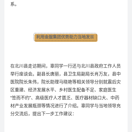
系。
利用金服集团优势助力当地发
展
在北川县走访期间，辜同学一行还与北川县政府工作人员
举行座谈会。副县长唐丽，县卫生局副局长肖万友，县中
医院院长朱伟，院长助理马晓艳等相关领导分别就震后灾
区重建、经济发展水平、乡村医生配备不足、家庭医生
“签而不约”、高级医疗人才匮乏、医疗器材缺口大、中药
材产业发展瓶颈等情况进行了介绍。辜同学与当地领导充
分交流后，提出下一步工作建议：