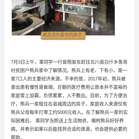
熊兵白什家中的房子
7月3日上午，辜同学一行冒雨驱车赶往北川县白什乡鱼背
村贫困户熊兵家中了解情况。熊兵上有老、下有小，是一
家7口人的主要经济来源。不幸的是，2017年初，熊兵被
查出患有慢性肾衰竭，巨额的医疗费用让原本并不富裕的
家庭雪上加霜，负债累累，入不敷出。目前，为了方便治
疗，熊兵一家租住在县城周边的房子，家庭收入来源仅有
熊兵父母每年打零工约5000元收入。在了解熊兵一家的实
际困难后， 辜同学当即送上生活物资，嘱咐熊兵好好养
病，并表示如果以后能找到合适的肾源，也会提供必要的
帮助。