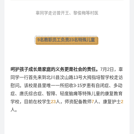
辜同学走访曾开王、黎俊梅等村医
9名教职员工负责23名特殊儿童
呵护孩子成长是家庭的义务更是社会的责任。
7月2日，辜
同学一行首先来到北川县汶山路13号大拇指培智学校走访
慰问。该校是县里唯一一所招收3-15岁患有自闭症、多动
症、唐氏综合症、智障、轻度脑瘫等特殊儿童的康复教育
学校，目前在校学生
23
人，师资配备教师
7
人、康复护士
2
人。