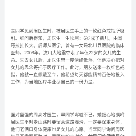
辜同学见到周医生时，被周医生手上的一枚红色戒指所吸
引。细问后得知，周医生一生坎坷：6岁成了孤儿，由哥
哥拉扯长大。后师从医学，曾有一女是北川县医院的临床
医师。2008年，汶川大地震夺走了年仅22岁的女儿的生
命。失去女儿后，周医生曾一度情绪低落，但他决心把对
女儿的思念寄托于医疗工作。此时，朋友送来一枚红色戒
指，他就一直佩戴至今，他希望每天都能精神百倍地投入
工作，为当地医疗事业尽自己的一份力量。
面对坚强的周高才医生，辜同学唏嘘不已。她细心地嘱咐
周医生平时走山路时要留意道路湿滑，一定要保重身体，
他们老俩口身体健康也是女儿的心愿。当辜同学询问周医