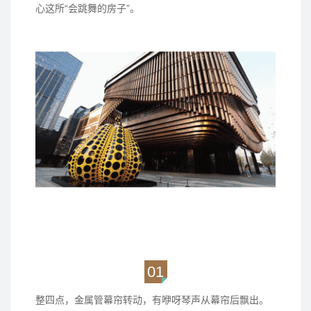
心这所“会跳舞的房子”。
01
整四点，金属管幕帘转动，有咿呀琴声从幕帘后飘出。