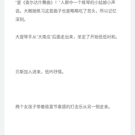
“是《查尔达什舞曲》！”人群中一个练琴的小姑娘小声
说。大概她练习这首曲子也是略略吃了苦头，所以记忆
深刻。
大提琴手从“大南瓜”后面走出来，坐定了开始低低衬和。
贝斯加入进来，低吟抒情。
两个女孩子带着极富节奏感的打击乐从另一侧走来。