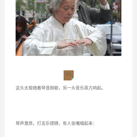
04
这头太极随着琴音刚歇，另一头音乐高亢响起。
琴声激昂，打击乐铿锵，有人张嘴唱起来：