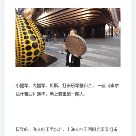
小提琴、大提琴、贝斯、打击乐琴瑟和合， 一首《查尔
达什舞曲》演毕，场上聚集起一圈人。
标致的上海交响乐团水准，上海交响乐团时光重奏组甫