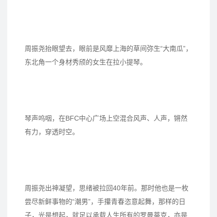
周振尧抬眼望去，眼前是风靡上海的草间弥生“大南瓜”，
东北角一个身材秀颀的女生在拉小提琴。
琴声呜咽，在BFC中心广场上空混合风声、人声，锵然
有力，穿透时空。
周振尧出神凝望，思绪被拉回40年前。那时他也是一枚
尝尽新鲜事物的“潮男”，手攥青春恣意起舞，那样的日
子，光是想起，就足以承载人生所有的罗曼蒂克，亦是