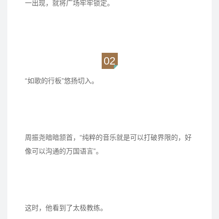
一出现，就将广场牢牢锁定。
02
“如歌的行板”悠扬切入。
周振尧暗暗颔首，“纯粹的音乐就是可以打破界限的，好
像可以沟通的万国语言”。
这时，他看到了太极教练。