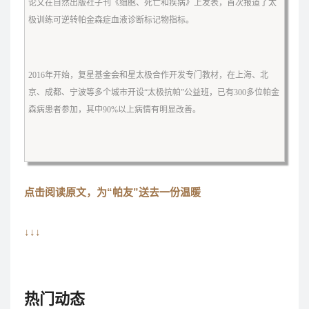
论文在自然出版社子刊《细胞、死亡和疾病》上发表，首次报道了太
极训练可逆转帕金森症血液诊断标记物指标。
2016年开始，复星基金会和星太极合作开发专门教材，在上海、北
京、成都、宁波等多个城市开设“太极抗帕”公益班，已有300多位帕金
森病患者参加，其中90%以上病情有明显改善。
点击阅读原文，
为“帕友”送去一份温暖
↓↓↓
热门动态