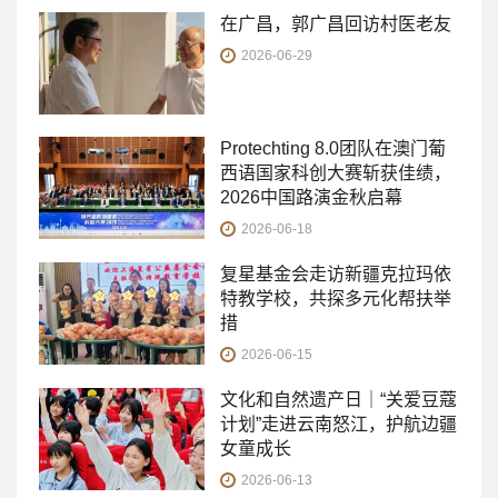
在广昌，郭广昌回访村医老友
2026-06-29
Protechting 8.0团队在澳门葡
西语国家科创大赛斩获佳绩，
2026中国路演金秋启幕
2026-06-18
复星基金会走访新疆克拉玛依
特教学校，共探多元化帮扶举
措
2026-06-15
文化和自然遗产日｜“关爱豆蔻
计划”走进云南怒江，护航边疆
女童成长
2026-06-13