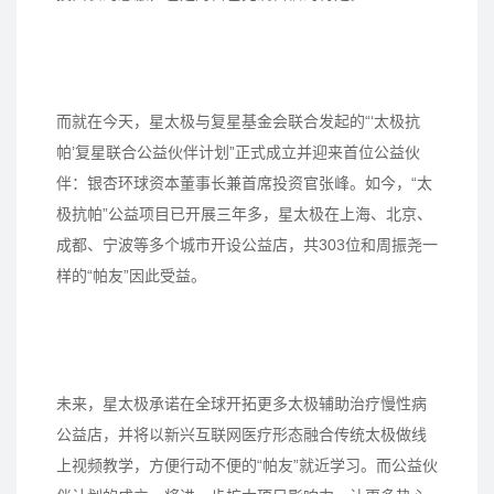
而就在今天，星太极与复星基金会联合发起的“‘太极抗
帕’复星联合公益伙伴计划”正式成立并迎来首位公益伙
伴：银杏环球资本董事长兼首席投资官张峰。如今，“太
极抗帕”公益项目已开展三年多，星太极在上海、北京、
成都、宁波等多个城市开设公益店，共303位和周振尧一
样的“帕友”因此受益。
未来，星太极承诺在全球开拓更多太极辅助治疗慢性病
公益店，并将以新兴互联网医疗形态融合传统太极做线
上视频教学，方便行动不便的“帕友”就近学习。而公益伙