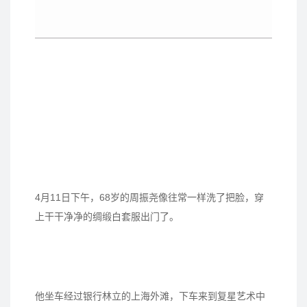
4月11日下午，68岁的周振尧像往常一样洗了把脸，穿
上干干净净的绸缎白套服出门了。
他坐车经过银行林立的上海外滩，下车来到复星艺术中