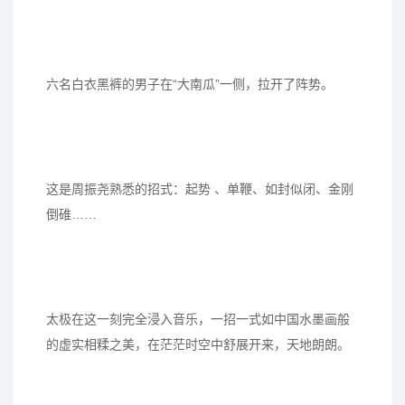
六名白衣黑裤的男子在“大南瓜”一侧，拉开了阵势。
这是周振尧熟悉的招式：起势 、单鞭、如封似闭、金刚
倒碓……
太极在这一刻完全浸入音乐，一招一式如中国水墨画般
的虚实相糅之美，在茫茫时空中舒展开来，天地朗朗。