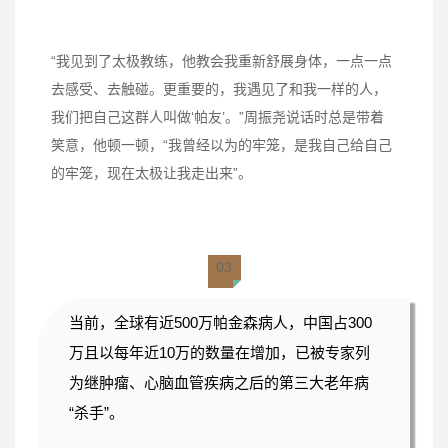
“我见到了太极教练，他教会我重新舒展身体，一点一点
去感受、去触碰。更重要的，我遇见了和我一样的人，
我们把自己这群人叫做‘帕友’。”周振尧说话时总是带着
笑意，他顿一顿，“我曾经以为的牢笼，是我自己给自己
的牢笼，现在太极让我走出来”。
03
当前，全球有近500万帕金森病人，中国占300
万且以每年近10万的数量在增加，已被专家列
为继肿瘤、心脑血管疾病之后的第三大老年病
“杀手”。