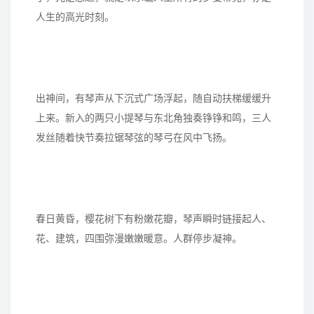
人生的高光时刻。
出神间，有琴声从下沉式广场浮起，随自动扶梯缓缓升
上来。新入的两只小提琴与东北角独奏铮铮和鸣，三人
发丝随着快节奏拉锯琴弦的琴弓在风中飞扬。
春日黄昏，樱花树下有粉嫩花瓣，琴声瞬时链接起人、
花、建筑，四围弥漫嫩嫩暖意。人群停步凝神。